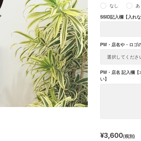
なし
あ
SSID記入欄【入
PW・店名や・ロゴ
PW・店名 記入欄
い】
¥3,600
(税別)