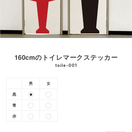
160cmのトイレマークステッカー
toile-001
男
女
黒
青
赤